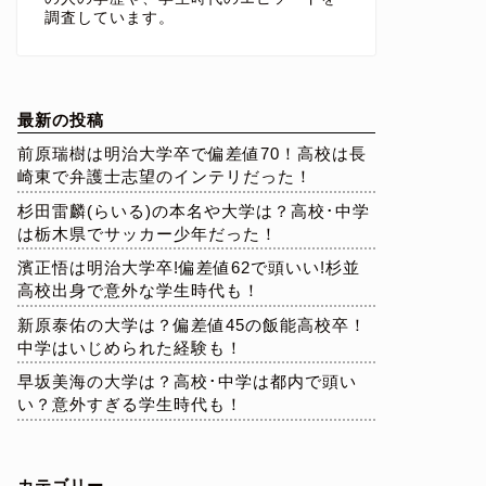
調査しています。
最新の投稿
前原瑞樹は明治大学卒で偏差値70！高校は長
崎東で弁護士志望のインテリだった！
杉田雷麟(らいる)の本名や大学は？高校･中学
は栃木県でサッカー少年だった！
濱正悟は明治大学卒!偏差値62で頭いい!杉並
高校出身で意外な学生時代も！
新原泰佑の大学は？偏差値45の飯能高校卒！
中学はいじめられた経験も！
早坂美海の大学は？高校･中学は都内で頭い
い？意外すぎる学生時代も！
カテゴリー