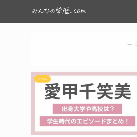
― 
モデル