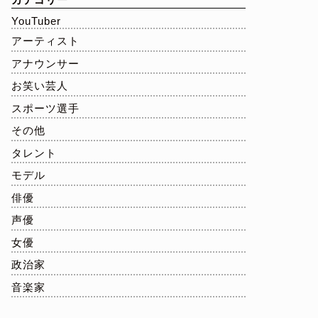
YouTuber
アーティスト
アナウンサー
お笑い芸人
スポーツ選手
その他
タレント
モデル
俳優
声優
女優
政治家
音楽家