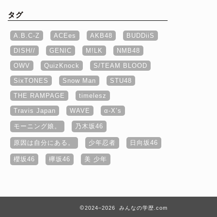
タグ
A.B.C-Z
ACEes
AKB48
BUDDiiS
DISH//
GENIC
M!LK
NMB48
OWV
QuizKnock
S/TEAM BLOOD
SixTONES
Snow Man
STU48
THE RAMPAGE
timelesz
Travis Japan
WAVE
α‐X’s
モーニング娘。
乃木坂46
原因は自分にある。
少年忍者
日向坂46
櫻坂46
欅坂46
美 少年
2024–2026 みんなの学歴.com