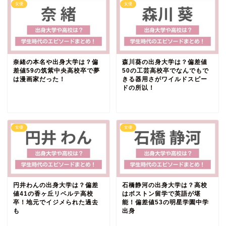
女優
女優
奈緒の本名や出身大学は？偏
森川葵の出身大学は？偏差値
差値59の筑紫中央高校卒で夢
50の工芸高校卒でなんでもで
は漫画家だった！
きる器用さがワイルドスピー
ドの所以！
女優
女優
円井わんの出身大学は？偏差
石橋静河の出身大学は？高校
値41の香ヶ丘リベルテ高校
はボストン留学で英語が堪
卒！地元でイジメられた過去
能！偏差値53の明星学園中学
も
出身