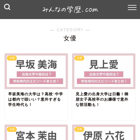
― CATEGORY ―
女優
女優
女優
早坂美海の大学は？高校･中学
見上愛の出身大学は日藝！桐
は都内で頭いい？意外すぎる
朋女子高校卒のお嬢様で意外
学生時代も！
な部活動も！
女優
女優