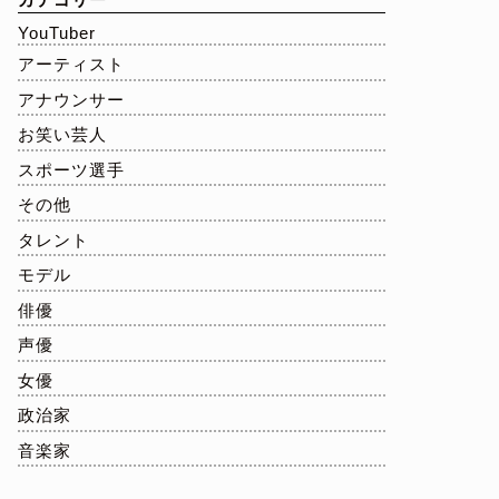
YouTuber
アーティスト
アナウンサー
お笑い芸人
スポーツ選手
その他
タレント
モデル
俳優
声優
女優
政治家
音楽家