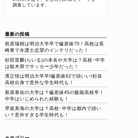
調査しています。
最新の投稿
前原瑞樹は明治大学卒で偏差値70！高校は長
崎東で弁護士志望のインテリだった！
杉田雷麟(らいる)の本名や大学は？高校･中学
は栃木県でサッカー少年だった！
濱正悟は明治大学卒!偏差値62で頭いい!杉並
高校出身で意外な学生時代も！
新原泰佑の大学は？偏差値45の飯能高校卒！
中学はいじめられた経験も！
早坂美海の大学は？高校･中学は都内で頭い
い？意外すぎる学生時代も！
カテゴリー