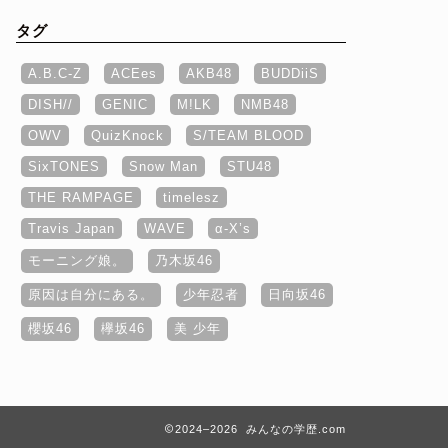
タグ
A.B.C-Z
ACEes
AKB48
BUDDiiS
DISH//
GENIC
M!LK
NMB48
OWV
QuizKnock
S/TEAM BLOOD
SixTONES
Snow Man
STU48
THE RAMPAGE
timelesz
Travis Japan
WAVE
α‐X’s
モーニング娘。
乃木坂46
原因は自分にある。
少年忍者
日向坂46
櫻坂46
欅坂46
美 少年
2024–2026 みんなの学歴.com