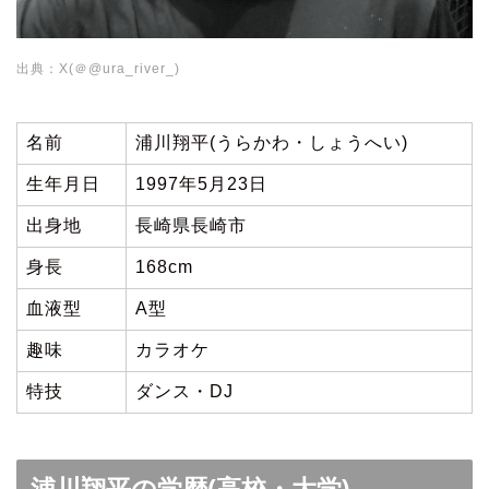
出典：X(＠@ura_river_)
名前
浦川翔平(うらかわ・しょうへい)
生年月日
1997年5月23日
出身地
長崎県長崎市
身長
168cm
血液型
A型
趣味
カラオケ
特技
ダンス・DJ
浦川翔平の学歴(高校・大学)