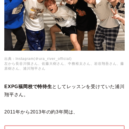
出典：Instagram(＠ura_river_official)
左から長谷川慎さん、佐藤大樹さん、中務裕太さん、岩谷翔吾さん、藤
原樹さん、浦川翔平さん
EXPG福岡校で特待生
としてレッスンを受けていた浦川
翔平さん。
2011年から2013年の約3年間は、