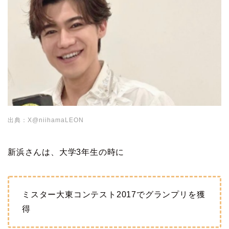
出典：X@niihamaLEON
新浜さんは、大学3年生の時に
ミスター大東コンテスト2017でグランプリを獲
得