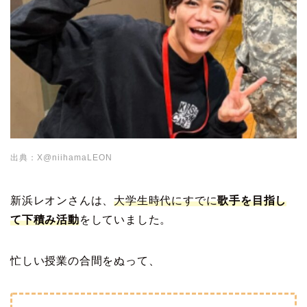
出典：X@niihamaLEON
新浜レオンさんは、
大学生時代にすでに
歌手を目指し
て下積み活動
をしていました。
忙しい授業の合間をぬって、