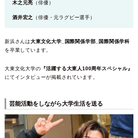
木之元亮
（俳優）
酒井宏之
（俳優・元ラグビー選手）
新浜さんは
大東文化大学_国際関係学部_国際関係学科
を卒業しています。
大東文化大学の
『活躍する大東人100周年スペシャル』
にてインタビューが掲載されています。
芸能活動をしながら大学生活を送る