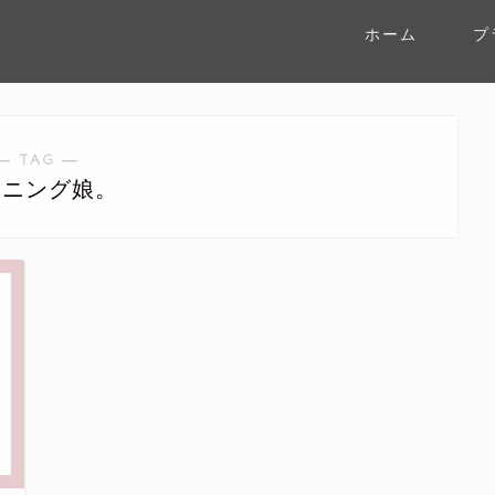
ホーム
プ
― TAG ―
ーニング娘。