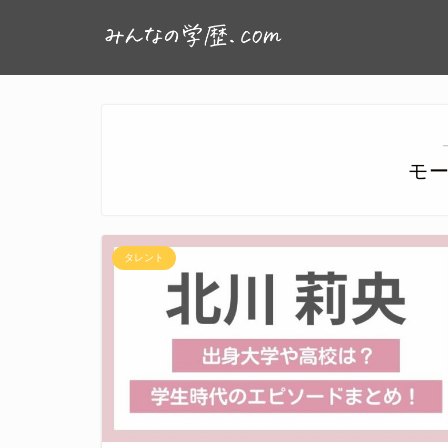
モ
タレント