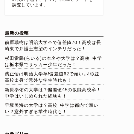
調査しています。
最新の投稿
前原瑞樹は明治大学卒で偏差値70！高校は長
崎東で弁護士志望のインテリだった！
杉田雷麟(らいる)の本名や大学は？高校･中学
は栃木県でサッカー少年だった！
濱正悟は明治大学卒!偏差値62で頭いい!杉並
高校出身で意外な学生時代も！
新原泰佑の大学は？偏差値45の飯能高校卒！
中学はいじめられた経験も！
早坂美海の大学は？高校･中学は都内で頭い
い？意外すぎる学生時代も！
カテゴリー