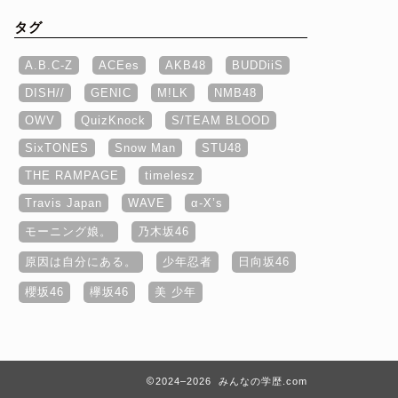
タグ
A.B.C-Z
ACEes
AKB48
BUDDiiS
DISH//
GENIC
M!LK
NMB48
OWV
QuizKnock
S/TEAM BLOOD
SixTONES
Snow Man
STU48
THE RAMPAGE
timelesz
Travis Japan
WAVE
α‐X’s
モーニング娘。
乃木坂46
原因は自分にある。
少年忍者
日向坂46
櫻坂46
欅坂46
美 少年
2024–2026 みんなの学歴.com