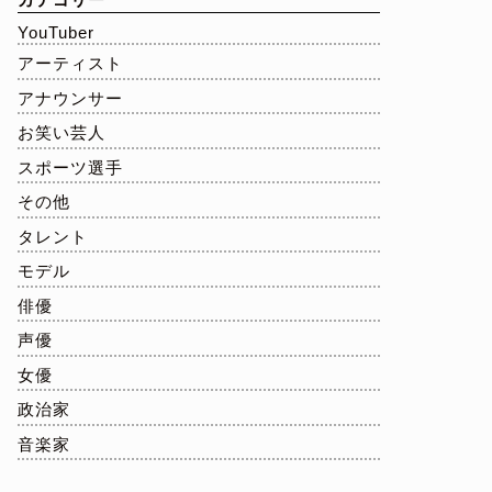
YouTuber
アーティスト
アナウンサー
お笑い芸人
スポーツ選手
その他
タレント
モデル
俳優
声優
女優
政治家
音楽家