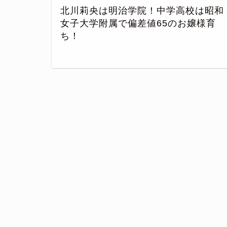
北川莉央は明治学院！中学高校は昭和
女子大学附属で偏差値65のお嬢様育
ち！