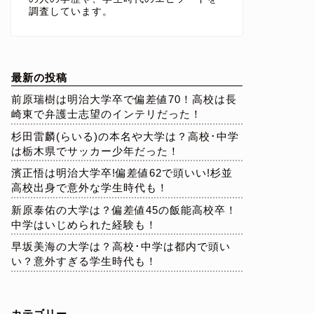
調査しています。
最新の投稿
前原瑞樹は明治大学卒で偏差値70！高校は長
崎東で弁護士志望のインテリだった！
杉田雷麟(らいる)の本名や大学は？高校･中学
は栃木県でサッカー少年だった！
濱正悟は明治大学卒!偏差値62で頭いい!杉並
高校出身で意外な学生時代も！
新原泰佑の大学は？偏差値45の飯能高校卒！
中学はいじめられた経験も！
早坂美海の大学は？高校･中学は都内で頭い
い？意外すぎる学生時代も！
カテゴリー