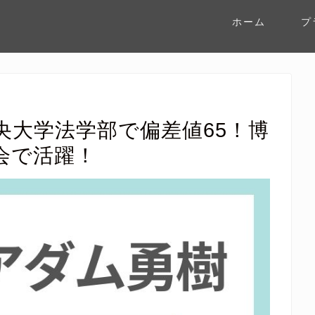
ホーム
プ
央大学法学部で偏差値65！博
会で活躍！