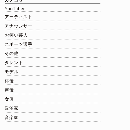
YouTuber
アーティスト
アナウンサー
お笑い芸人
スポーツ選手
その他
タレント
モデル
俳優
声優
女優
政治家
音楽家