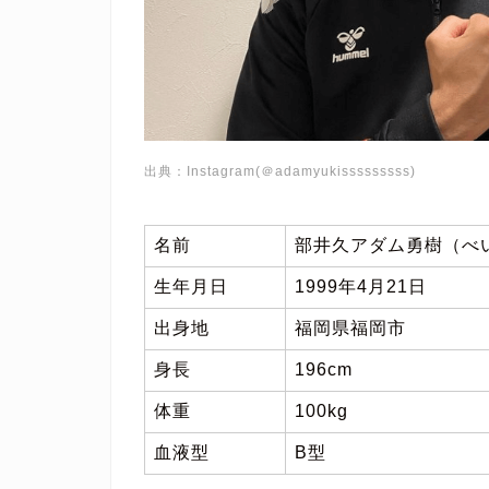
出典：Instagram(＠adamyukisssssssss)
名前
部井久アダム勇樹（べ
生年月日
1999年4月21日
出身地
福岡県福岡市
身長
196cm
体重
100kg
血液型
B型