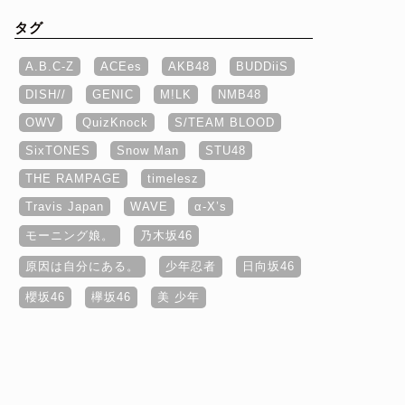
タグ
A.B.C-Z
ACEes
AKB48
BUDDiiS
DISH//
GENIC
M!LK
NMB48
OWV
QuizKnock
S/TEAM BLOOD
SixTONES
Snow Man
STU48
THE RAMPAGE
timelesz
Travis Japan
WAVE
α‐X’s
モーニング娘。
乃木坂46
原因は自分にある。
少年忍者
日向坂46
櫻坂46
欅坂46
美 少年