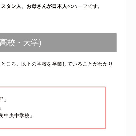
キスタン人、お母さんが日本人
のハーフです。
高校・大学)
たところ、以下の学校を卒業していることがわかり
部」
」
良中央中学校」