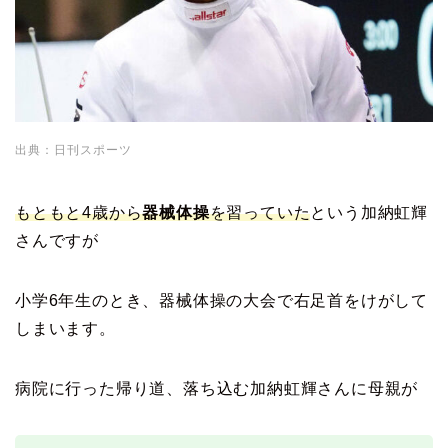
出典：日刊スポーツ
もともと4歳から
器械体操
を習っていた
という加納虹輝
さんですが
小学6年生のとき、器械体操の大会で右足首をけがして
しまいます。
病院に行った帰り道、落ち込む加納虹輝さんに母親が