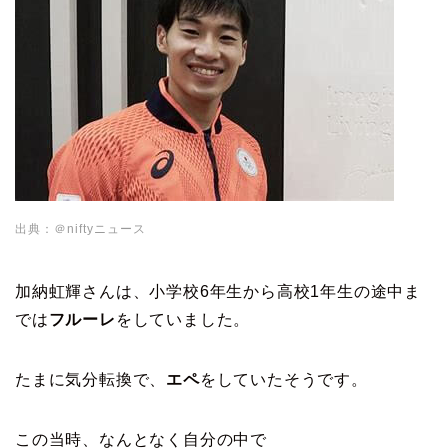
出典：＠niftyニュース
加納虹輝さんは、小学校6年生から高校1年生の途中ま
では
フルーレ
をしていました。
たまに気分転換で、
エペ
をしていたそうです。
この当時、なんとなく自分の中で