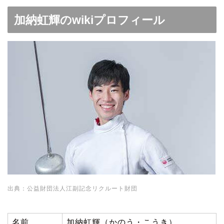
加納虹輝のwikiプロフィール
出典：公益財団法人江副記念リクルート財団
名前
加納虹輝（かのう・こうき）