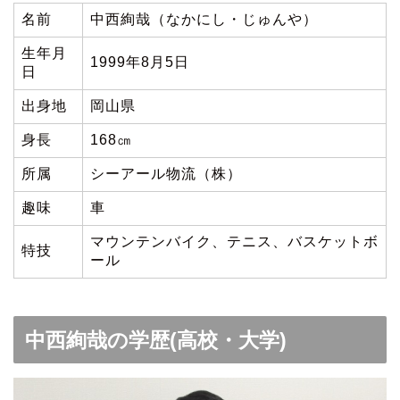
名前
中西絢哉（なかにし・じゅんや）
生年月
1999年8月5日
日
出身地
岡山県
身長
168㎝
所属
シーアール物流（株）
趣味
車
マウンテンバイク、テニス、バスケットボ
特技
ール
中西絢哉の学歴(高校・大学)