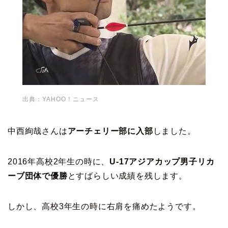
出典：YAHOO！ニュース
中西絢哉さんは
アーチェリー部に入部
しました。
2016年高校2年生の時に、
U-17アジアカップ男子リカ
ーブ団体で優勝
とすばらしい成績を残します。
しかし、高校3年生の時に右肩を痛めたようです。