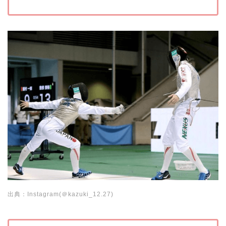
出典：Instagram(＠kazuki_12.27)