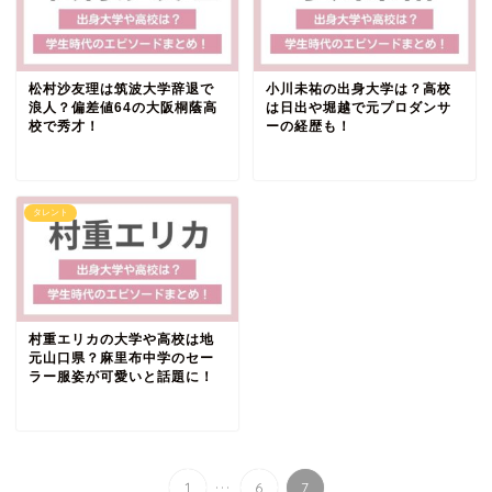
松村沙友理は筑波大学辞退で
小川未祐の出身大学は？高校
浪人？偏差値64の大阪桐蔭高
は日出や堀越で元プロダンサ
校で秀才！
ーの経歴も！
タレント
村重エリカの大学や高校は地
元山口県？麻里布中学のセー
ラー服姿が可愛いと話題に！
...
1
6
7