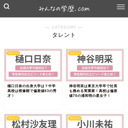
― CATEGORY ―
タレント
タレント
タレント
樋口日奈の出身大学は？中学
神谷明采は東京大学卒で社長
高校は桜修館で偏差値63の秀
も務める実業家！高校は偏差
才！
値70の浦和明の星女子！
タレント
タレント