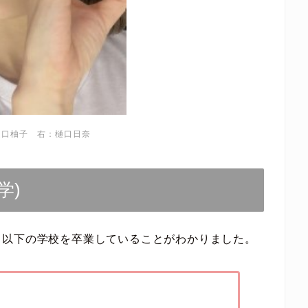
） 左：樋口柚子 右：樋口日奈
学)
、以下の学校を卒業していることがわかりました。