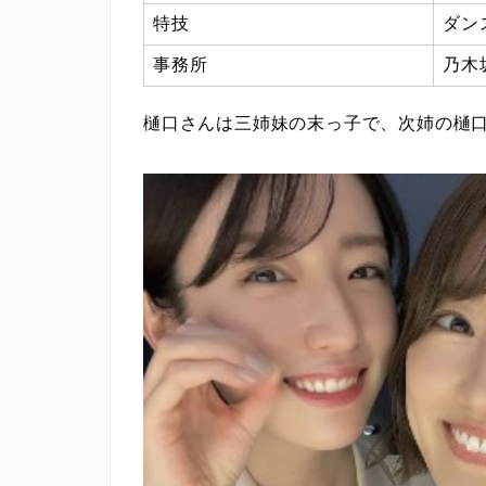
特技
ダン
事務所
乃木
樋口さんは三姉妹の末っ子で、次姉の樋