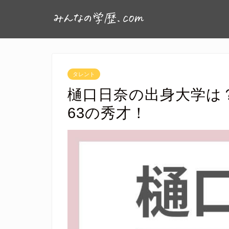
タレント
樋口日奈の出身大学は
63の秀才！