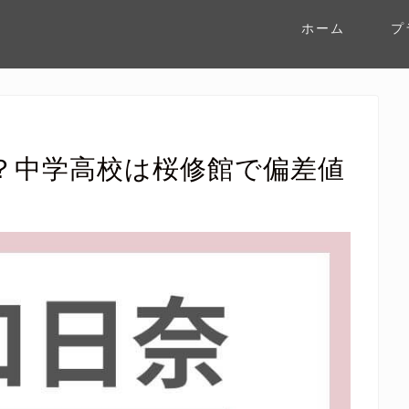
ホーム
プ
？中学高校は桜修館で偏差値