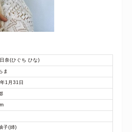
 日奈(ひぐち ひな)
ちま
8年1月31日
都
cm
柚子(姉)