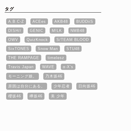
タグ
A.B.C-Z
ACEes
AKB48
BUDDiiS
DISH//
GENIC
M!LK
NMB48
OWV
QuizKnock
S/TEAM BLOOD
SixTONES
Snow Man
STU48
THE RAMPAGE
timelesz
Travis Japan
WAVE
α‐X’s
モーニング娘。
乃木坂46
原因は自分にある。
少年忍者
日向坂46
櫻坂46
欅坂46
美 少年