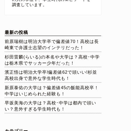
調査しています。
最新の投稿
前原瑞樹は明治大学卒で偏差値70！高校は長
崎東で弁護士志望のインテリだった！
杉田雷麟(らいる)の本名や大学は？高校･中学
は栃木県でサッカー少年だった！
濱正悟は明治大学卒!偏差値62で頭いい!杉並
高校出身で意外な学生時代も！
新原泰佑の大学は？偏差値45の飯能高校卒！
中学はいじめられた経験も！
早坂美海の大学は？高校･中学は都内で頭い
い？意外すぎる学生時代も！
カテゴリー