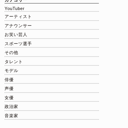
YouTuber
アーティスト
アナウンサー
お笑い芸人
スポーツ選手
その他
タレント
モデル
俳優
声優
女優
政治家
音楽家