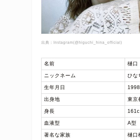
出典：Instagram(@higuchi_hina_official)
名前
樋口
ニックネーム
ひな
生年月日
199
出身地
東京
身長
161
血液型
A型
著名な家族
樋口