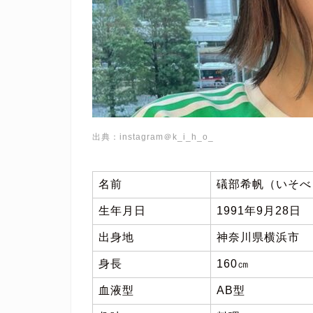
出典：instagram＠k_i_h_o_
名前
礒部希帆（いそべ
生年月日
1991年9月28日
出身地
神奈川県横浜市
身長
160㎝
血液型
AB型