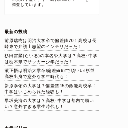
調査しています。
最新の投稿
前原瑞樹は明治大学卒で偏差値70！高校は長
崎東で弁護士志望のインテリだった！
杉田雷麟(らいる)の本名や大学は？高校･中学
は栃木県でサッカー少年だった！
濱正悟は明治大学卒!偏差値62で頭いい!杉並
高校出身で意外な学生時代も！
新原泰佑の大学は？偏差値45の飯能高校卒！
中学はいじめられた経験も！
早坂美海の大学は？高校･中学は都内で頭い
い？意外すぎる学生時代も！
カテゴリー