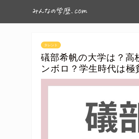
タレント
礒部希帆の大学は？高
ンボロ？学生時代は極