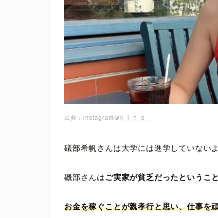
出典：instagram＠k_i_h_o_
礒部希帆さんは大学には進学していない
磯部さんは
ご実家が貧乏だったというこ
お金を稼ぐことが親孝行と思い、仕事を