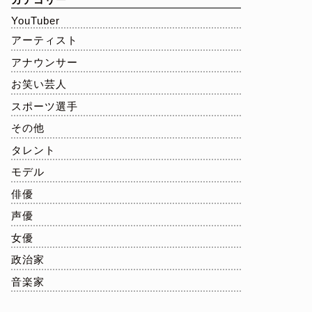
YouTuber
アーティスト
アナウンサー
お笑い芸人
スポーツ選手
その他
タレント
モデル
俳優
声優
女優
政治家
音楽家