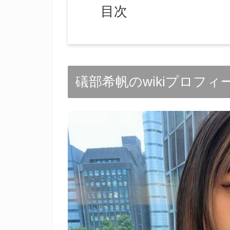
目次
礒部希帆のwikiプロフィ