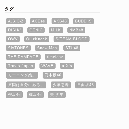
タグ
A.B.C-Z
ACEes
AKB48
BUDDiiS
DISH//
GENIC
M!LK
NMB48
OWV
QuizKnock
S/TEAM BLOOD
SixTONES
Snow Man
STU48
THE RAMPAGE
timelesz
Travis Japan
WAVE
α‐X’s
モーニング娘。
乃木坂46
原因は自分にある。
少年忍者
日向坂46
櫻坂46
欅坂46
美 少年