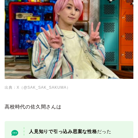
出典：X（@SAK_SAK_SAKUMA）
高校時代の佐久間さんは
人見知りで引っ込み思案な性格
だった