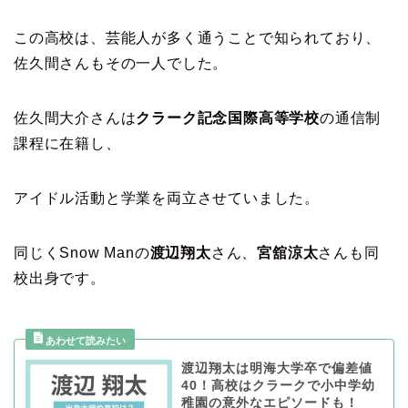
この高校は、芸能人が多く通うことで知られており、
佐久間さんもその一人でした。
佐久間大介さんは
クラーク記念国際高等学校
の通信制
課程に在籍し、
アイドル活動と学業を両立させていました。
同じくSnow Manの
渡辺翔太
さん、
宮舘涼太
さんも同
校出身です。
渡辺翔太は明海大学卒で偏差値
40！高校はクラークで小中学幼
稚園の意外なエピソードも！