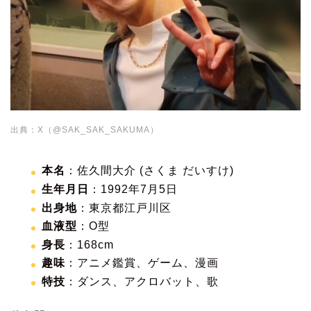
出典：X（@SAK_SAK_SAKUMA）
本名
：佐久間大介 (さくま だいすけ)
生年月日
：1992年7月5日
出身地
：東京都江戸川区
血液型
：O型
身長
：168cm
趣味
：アニメ鑑賞、ゲーム、漫画
特技
：ダンス、アクロバット、歌