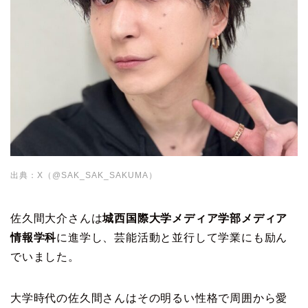
出典：X（@SAK_SAK_SAKUMA）
佐久間大介さんは
城西国際大学メディア学部メディア
情報学科
に進学し、芸能活動と並行して学業にも励ん
でいました。
大学時代の佐久間さんはその明るい性格で周囲から愛