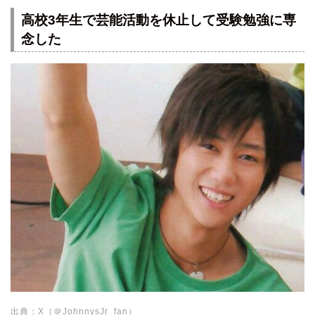
高校3年生で芸能活動を休止して受験勉強に専
念した
出典：X（＠JohnnysJr_fan）