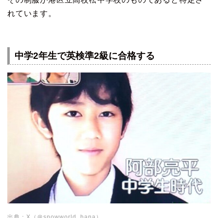
れています。
中学2年生で英検準2級に合格する
出典：X（＠snowworld_hana）