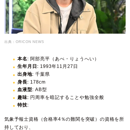
出典：ORICON NEWS
本名
: 阿部亮平（あべ・りょうへい）
生年月日
: 1993年11月27日
出身地
: 千葉県
身長
: 178cm
血液型
: AB型
趣味
: 円周率を暗記することや勉強全般
特技
:
気象予報士資格（合格率4％の難関を突破）の資格を所
持しており、