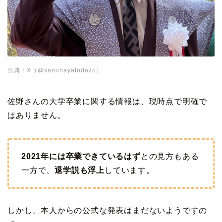
出典：X（@sanohayatodazo）
佐野さんの大学卒業に関する情報は、現時点で明確で
はありません。
2021年には卒業できているはず
との見方もある
一方で、
退学説も浮上
しています。
しかし、本人からの公式な発表はまだないようですの