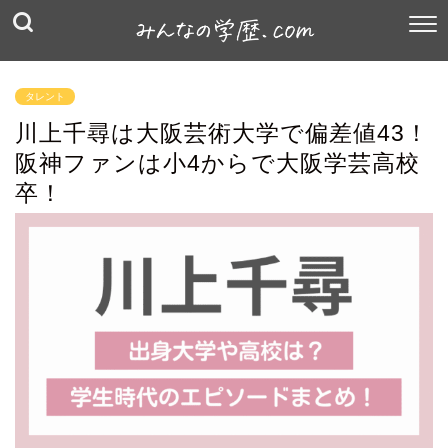
タレント
川上千尋は大阪芸術大学で偏差値43！
阪神ファンは小4からで大阪学芸高校
卒！