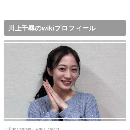
川上千尋のwikiプロフィール
出典:Instagram（＠this_chihhi）