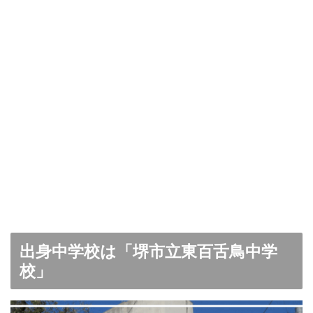
出身中学校は「
堺市立東百舌鳥中学
校
」