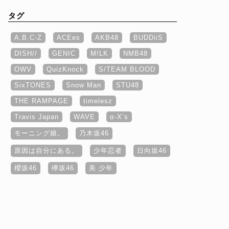
タグ
A.B.C-Z
ACEes
AKB48
BUDDiiS
DISH//
GENIC
M!LK
NMB48
OWV
QuizKnock
S/TEAM BLOOD
SixTONES
Snow Man
STU48
THE RAMPAGE
timelesz
Travis Japan
WAVE
α‐X’s
モーニング娘。
乃木坂46
原因は自分にある。
少年忍者
日向坂46
櫻坂46
欅坂46
美 少年