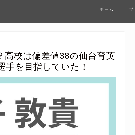
ホーム
プ
？高校は偏差値38の仙台育英
選手を目指していた！