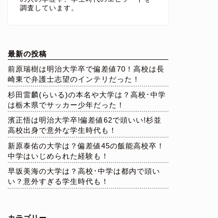
調査しています。
最新の投稿
前原瑞樹は明治大学卒で偏差値70！高校は長
崎東で弁護士志望のインテリだった！
杉田雷麟(らいる)の本名や大学は？高校･中学
は栃木県でサッカー少年だった！
濱正悟は明治大学卒!偏差値62で頭いい!杉並
高校出身で意外な学生時代も！
新原泰佑の大学は？偏差値45の飯能高校卒！
中学はいじめられた経験も！
早坂美海の大学は？高校･中学は都内で頭い
い？意外すぎる学生時代も！
カテゴリー