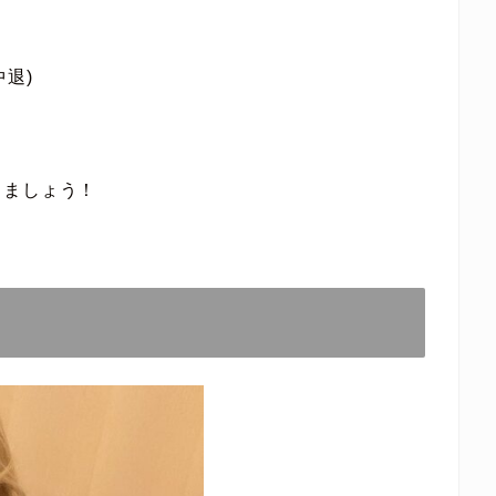
退)
」
きましょう！