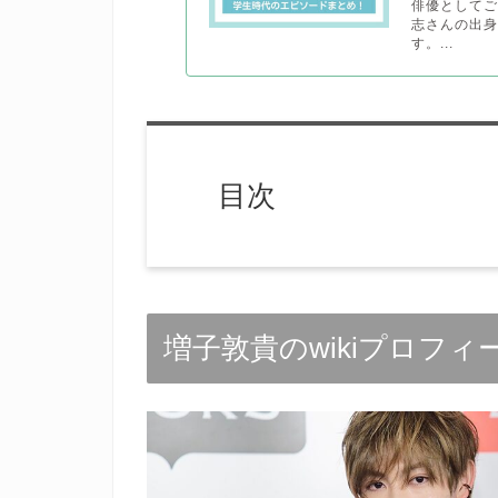
俳優としてご
志さんの出
す。...
目次
増子敦貴のwikiプロフィ