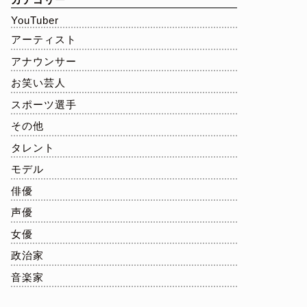
YouTuber
アーティスト
アナウンサー
お笑い芸人
スポーツ選手
その他
タレント
モデル
俳優
声優
女優
政治家
音楽家