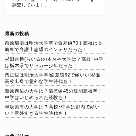
調査しています。
最新の投稿
前原瑞樹は明治大学卒で偏差値70！高校は長
崎東で弁護士志望のインテリだった！
杉田雷麟(らいる)の本名や大学は？高校･中学
は栃木県でサッカー少年だった！
濱正悟は明治大学卒!偏差値62で頭いい!杉並
高校出身で意外な学生時代も！
新原泰佑の大学は？偏差値45の飯能高校卒！
中学はいじめられた経験も！
早坂美海の大学は？高校･中学は都内で頭い
い？意外すぎる学生時代も！
カテゴリー