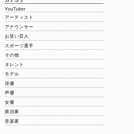
YouTuber
アーティスト
アナウンサー
お笑い芸人
スポーツ選手
その他
タレント
モデル
俳優
声優
女優
政治家
音楽家