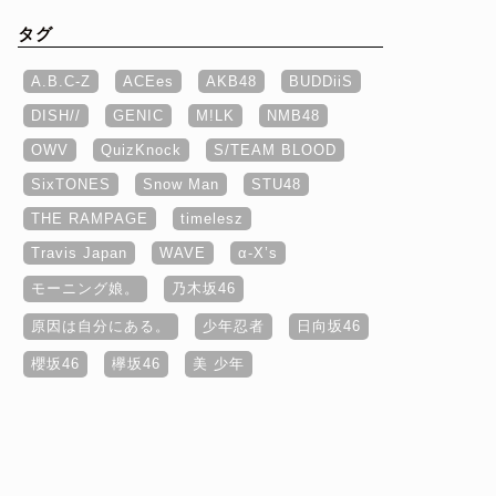
タグ
A.B.C-Z
ACEes
AKB48
BUDDiiS
DISH//
GENIC
M!LK
NMB48
OWV
QuizKnock
S/TEAM BLOOD
SixTONES
Snow Man
STU48
THE RAMPAGE
timelesz
Travis Japan
WAVE
α‐X’s
モーニング娘。
乃木坂46
原因は自分にある。
少年忍者
日向坂46
櫻坂46
欅坂46
美 少年