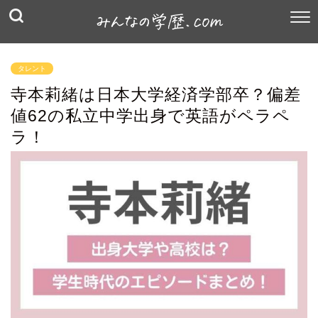
タレント
寺本莉緒は日本大学経済学部卒？偏差
値62の私立中学出身で英語がペラペ
ラ！