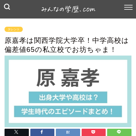
タレント
原嘉孝は関西学院大学卒！中学高校は
偏差値65の私立校でお坊ちゃま！