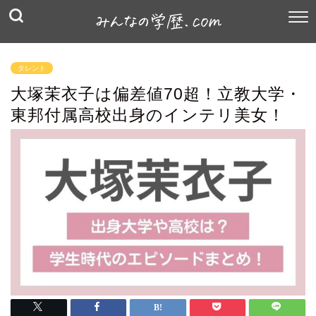
タレント
大塚茉衣子は偏差値70超！立教大学・
東邦付属高校出身のインテリ美女！