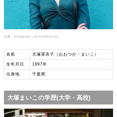
出典：Instagram（＠chibakun.mi）
名前
大塚茉衣子（おおつか・まいこ）
生年月日
1997年
出身地
千葉県
大塚まいこの学歴(大学・高校)