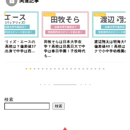
関連記事
ント
タレント
タレント
ッテリィズ・エースの
田牧そらは日本大学在
渡辺翔太は明海大学
ちた高校は？偏差値37
学？高校は目黒日大で中
偏差値40！高校はク
泉尾出身で中学は西...
学は春日学園！子役時代
クで小中学幼稚園の意.
も...
検索
検索