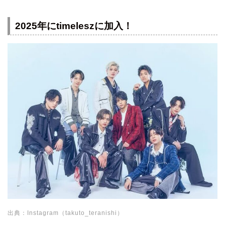
2025年にtimeleszに加入！
出典：Instagram（takuto_teranishi）