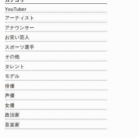
YouTuber
アーティスト
アナウンサー
お笑い芸人
スポーツ選手
その他
タレント
モデル
俳優
声優
女優
政治家
音楽家