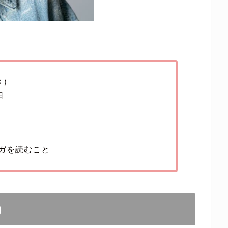
き）
日
ガを読むこと
)