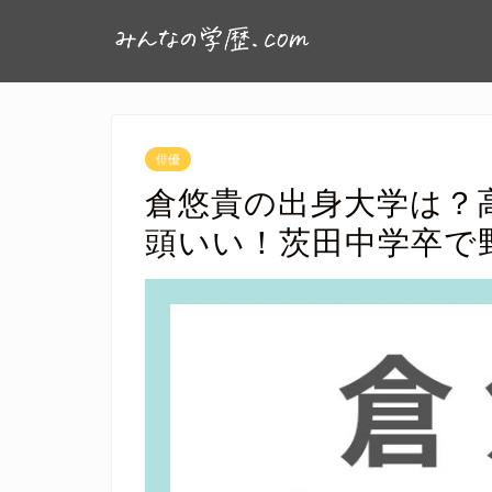
俳優
倉悠貴の出身大学は？
頭いい！茨田中学卒で