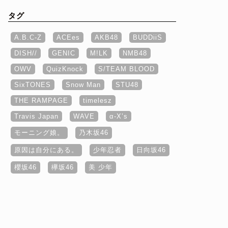
タグ
A.B.C-Z
ACEes
AKB48
BUDDiiS
DISH//
GENIC
M!LK
NMB48
OWV
QuizKnock
S/TEAM BLOOD
SixTONES
Snow Man
STU48
THE RAMPAGE
timelesz
Travis Japan
WAVE
α‐X’s
モーニング娘。
乃木坂46
原因は自分にある。
少年忍者
日向坂46
櫻坂46
欅坂46
美 少年