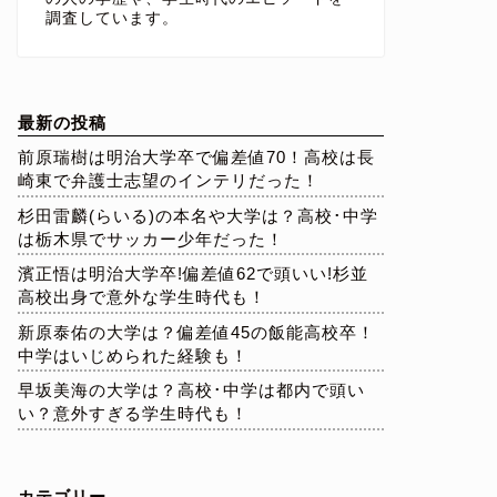
調査しています。
最新の投稿
前原瑞樹は明治大学卒で偏差値70！高校は長
崎東で弁護士志望のインテリだった！
杉田雷麟(らいる)の本名や大学は？高校･中学
は栃木県でサッカー少年だった！
濱正悟は明治大学卒!偏差値62で頭いい!杉並
高校出身で意外な学生時代も！
新原泰佑の大学は？偏差値45の飯能高校卒！
中学はいじめられた経験も！
早坂美海の大学は？高校･中学は都内で頭い
い？意外すぎる学生時代も！
カテゴリー