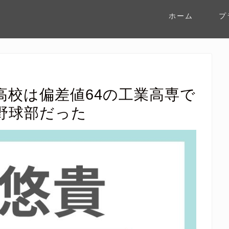
ホーム
プ
高校は偏差値64の工業高専で
野球部だった