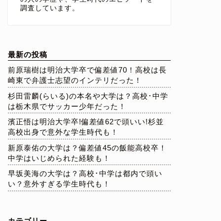
調査しています。
最新の投稿
前原瑞樹は明治大学卒で偏差値70！高校は長
崎東で弁護士志望のインテリだった！
杉田雷麟(らいる)の本名や大学は？高校･中学
は栃木県でサッカー少年だった！
濱正悟は明治大学卒!偏差値62で頭いい!杉並
高校出身で意外な学生時代も！
新原泰佑の大学は？偏差値45の飯能高校卒！
中学はいじめられた経験も！
早坂美海の大学は？高校･中学は都内で頭い
い？意外すぎる学生時代も！
カテゴリー