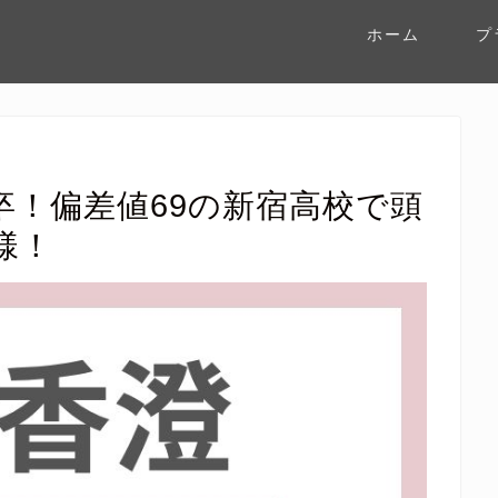
ホーム
プ
卒！偏差値69の新宿高校で頭
様！