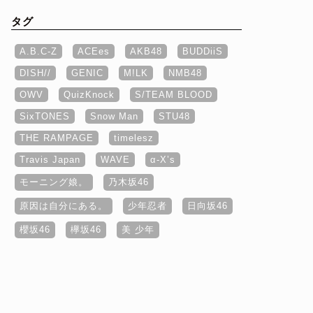
タグ
A.B.C-Z
ACEes
AKB48
BUDDiiS
DISH//
GENIC
M!LK
NMB48
OWV
QuizKnock
S/TEAM BLOOD
SixTONES
Snow Man
STU48
THE RAMPAGE
timelesz
Travis Japan
WAVE
α‐X’s
モーニング娘。
乃木坂46
原因は自分にある。
少年忍者
日向坂46
櫻坂46
欅坂46
美 少年