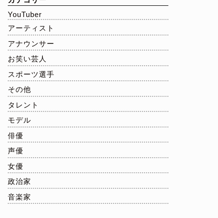
YouTuber
アーティスト
アナウンサー
お笑い芸人
スポーツ選手
その他
タレント
モデル
俳優
声優
女優
政治家
音楽家