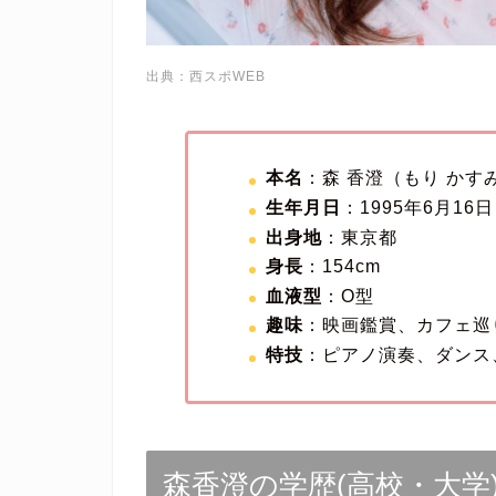
出典：西スポWEB
本名
：森 香澄（もり かす
生年月日
：1995年6月16日
出身地
：東京都
身長
：154cm
血液型
：O型
趣味
：映画鑑賞、カフェ巡
特技
：ピアノ演奏、ダンス
森香澄の学歴(高校・大学