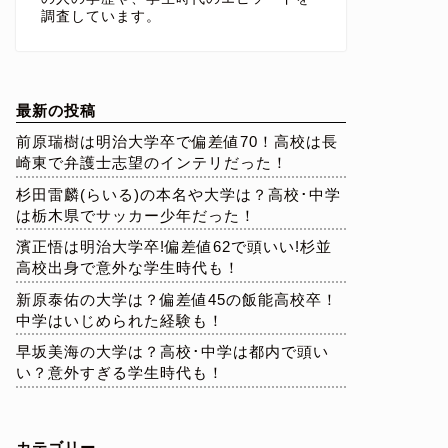
調査しています。
最新の投稿
前原瑞樹は明治大学卒で偏差値70！高校は長
崎東で弁護士志望のインテリだった！
杉田雷麟(らいる)の本名や大学は？高校･中学
は栃木県でサッカー少年だった！
濱正悟は明治大学卒!偏差値62で頭いい!杉並
高校出身で意外な学生時代も！
新原泰佑の大学は？偏差値45の飯能高校卒！
中学はいじめられた経験も！
早坂美海の大学は？高校･中学は都内で頭い
い？意外すぎる学生時代も！
カテゴリー