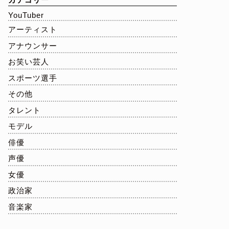
YouTuber
アーティスト
アナウンサー
お笑い芸人
スポーツ選手
その他
タレント
モデル
俳優
声優
女優
政治家
音楽家