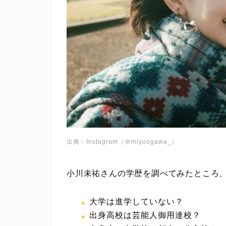
出典：Instagram（＠miyuogawa_）
小川未祐さんの学歴を調べてみたところ
大学は進学していない？
出身高校は芸能人御用達校？