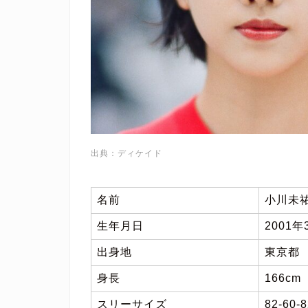
出典：ディケイド
名前
小川未
生年月日
2001年
出身地
東京都
身長
166cm
スリーサイズ
82-60-8