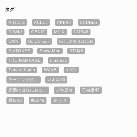
タグ
A.B.C-Z
ACEes
AKB48
BUDDiiS
DISH//
GENIC
M!LK
NMB48
OWV
QuizKnock
S/TEAM BLOOD
SixTONES
Snow Man
STU48
THE RAMPAGE
timelesz
Travis Japan
WAVE
α‐X’s
モーニング娘。
乃木坂46
原因は自分にある。
少年忍者
日向坂46
櫻坂46
欅坂46
美 少年