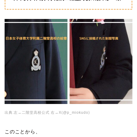
出典:左→二階堂高校公式 右→X(@p_miokudo)
このことから、