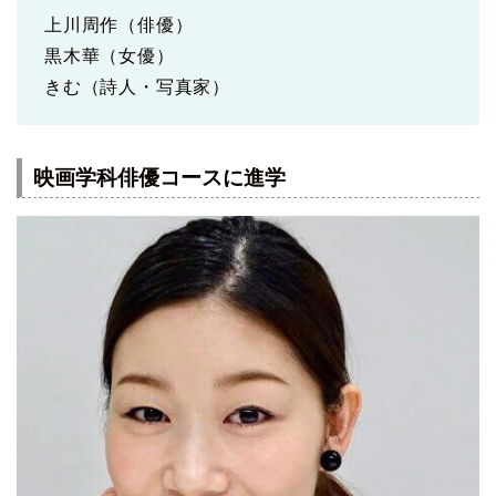
上川周作（俳優）
黒木華（女優）
きむ（詩人・写真家）
映画学科俳優コースに進学