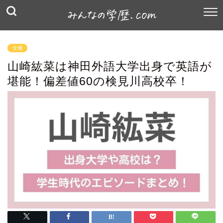
女優
山崎紘菜は神田外語大学出身で英語が
堪能！偏差値60の検見川高校卒！