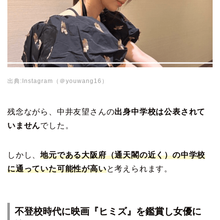
出典:Instagram（＠youwang16）
残念ながら、中井友望さんの
出身中学校は公表されて
いません
でした。
しかし、
地元である大阪府（通天閣の近く）の中学校
に通っていた可能性が高い
と考えられます。
不登校時代に映画『ヒミズ』を鑑賞し女優に