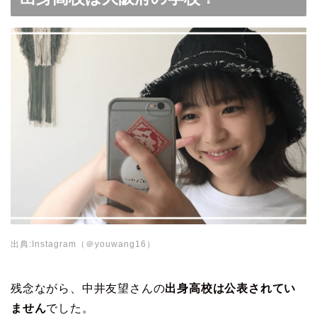
出典:Instagram（＠youwang16）
残念ながら、中井友望さんの
出身高校は公表されてい
ません
でした。