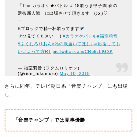
「The カラオケ★バトル U-18歌うま甲子園 春の
選抜新人戦」に出場させて頂きます！(;o;)♡
・
Bブロックで精一杯歌ってます
ぜひ見てください！！
#カラオケバトル
#福室莉音
#ふくむろりおん
#私の歌届いてほしい
#応援しても
いいよって方RT
pic.twitter.com/CR56zLIGSK
— 福室莉音 (フクムロリオン)
(@rion_fukumuro)
May 10, 2018
さらに同年、テレビ朝日系「音楽チャンプ」にも出場
し、
「音楽チャンプ」では見事優勝