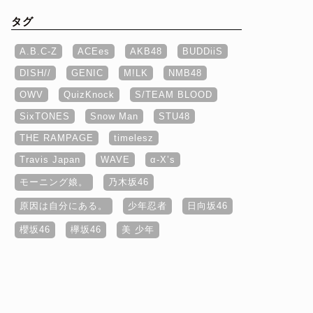
タグ
A.B.C-Z
ACEes
AKB48
BUDDiiS
DISH//
GENIC
M!LK
NMB48
OWV
QuizKnock
S/TEAM BLOOD
SixTONES
Snow Man
STU48
THE RAMPAGE
timelesz
Travis Japan
WAVE
α‐X’s
モーニング娘。
乃木坂46
原因は自分にある。
少年忍者
日向坂46
櫻坂46
欅坂46
美 少年