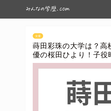
女優
蒔田彩珠の大学は？高
優の桜田ひより！子役