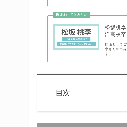
松坂桃李
洋高校卒
俳優としてご
李さんの出
す。...
目次