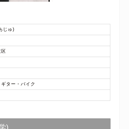
あじゅ)
沢区
・ギター・バイク
学)