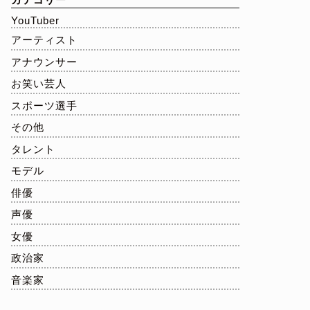
YouTuber
アーティスト
アナウンサー
お笑い芸人
スポーツ選手
その他
タレント
モデル
俳優
声優
女優
政治家
音楽家