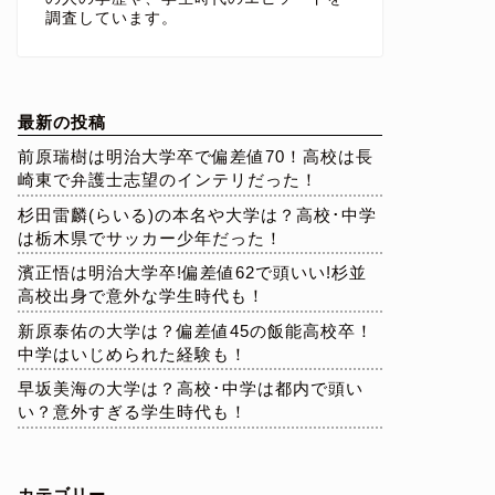
調査しています。
最新の投稿
前原瑞樹は明治大学卒で偏差値70！高校は長
崎東で弁護士志望のインテリだった！
杉田雷麟(らいる)の本名や大学は？高校･中学
は栃木県でサッカー少年だった！
濱正悟は明治大学卒!偏差値62で頭いい!杉並
高校出身で意外な学生時代も！
新原泰佑の大学は？偏差値45の飯能高校卒！
中学はいじめられた経験も！
早坂美海の大学は？高校･中学は都内で頭い
い？意外すぎる学生時代も！
カテゴリー