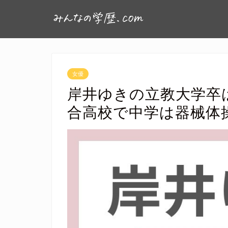
女優
岸井ゆきの立教大学卒
合高校で中学は器械体