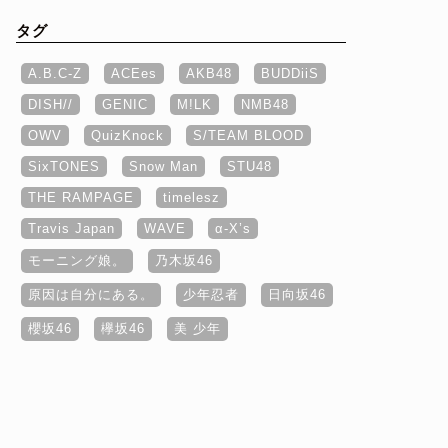
タグ
A.B.C-Z
ACEes
AKB48
BUDDiiS
DISH//
GENIC
M!LK
NMB48
OWV
QuizKnock
S/TEAM BLOOD
SixTONES
Snow Man
STU48
THE RAMPAGE
timelesz
Travis Japan
WAVE
α‐X’s
モーニング娘。
乃木坂46
原因は自分にある。
少年忍者
日向坂46
櫻坂46
欅坂46
美 少年