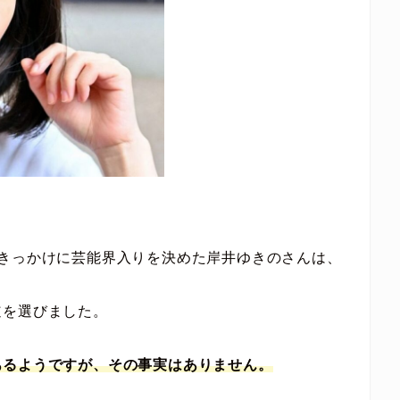
をきっかけに芸能界入りを決めた岸井ゆきのさんは、
道を選びました。
あるようですが、
その
事実は
ありません
。