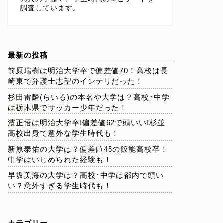
調査しています。
最新の投稿
前原瑞樹は明治大学卒で偏差値70！高校は長
崎東で弁護士志望のインテリだった！
杉田雷麟(らいる)の本名や大学は？高校･中学
は栃木県でサッカー少年だった！
濱正悟は明治大学卒!偏差値62で頭いい!杉並
高校出身で意外な学生時代も！
新原泰佑の大学は？偏差値45の飯能高校卒！
中学はいじめられた経験も！
早坂美海の大学は？高校･中学は都内で頭い
い？意外すぎる学生時代も！
カテゴリー