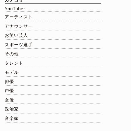
YouTuber
アーティスト
アナウンサー
お笑い芸人
スポーツ選手
その他
タレント
モデル
俳優
声優
女優
政治家
音楽家