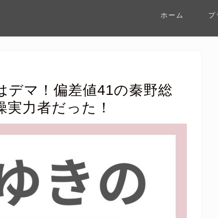
ホーム
プ
はデマ！偏差値41の秦野総
操実力者だった！