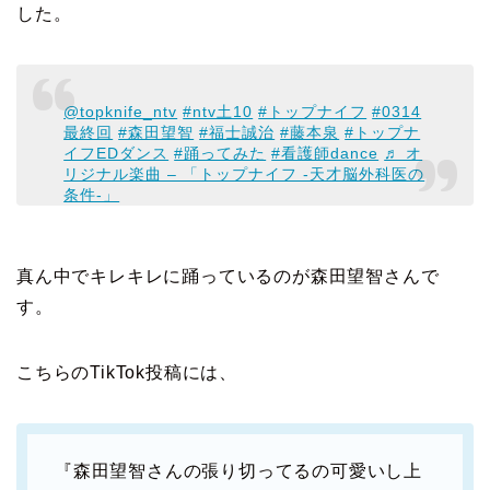
した。
@topknife_ntv
#ntv土10
#トップナイフ
#0314
最終回
#森田望智
#福士誠治
#藤本泉
#トップナ
イフEDダンス
#踊ってみた
#看護師dance
♬ オ
リジナル楽曲 – 「トップナイフ -天才脳外科医の
条件-」
真ん中でキレキレに踊っているのが森田望智さんで
す。
こちらのTikTok投稿には、
『森田望智さんの張り切ってるの可愛いし上