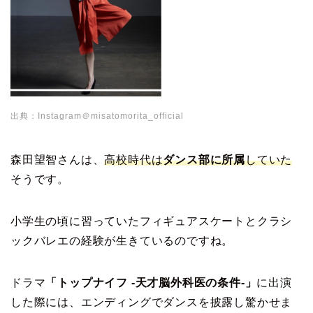
出典：Instagram＠misatomorita_official
森田望智さんは、
高校時代は
ダンス部に所属
していた
そうです。
小学生の頃に習っていたフィギュアスケートとクラシ
ックバレエの経験が生きているのですね。
ドラマ
「トップナイフ -天才脳外科医の条件-」
に出演
した際には、エンディングでダンスを披露し驚かせま