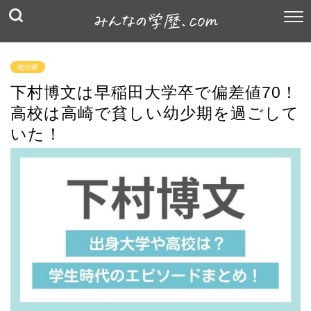
政治家
下村博文は早稲田大学卒で偏差値70！
高校は高崎で貧しい幼少期を過ごして
いた！