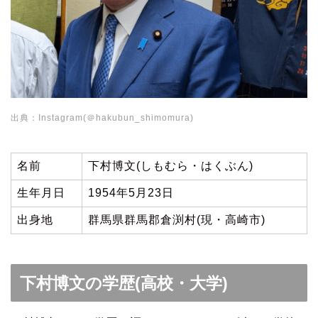
出典：Instagram(＠hakubun_shimomura)
名前
下村博文(しもむら・はくぶん)
生年月日
1954年5月23日
出身地
群馬県群馬郡倉渕村(現・高崎市)
下村博文の学歴(高校・大学)