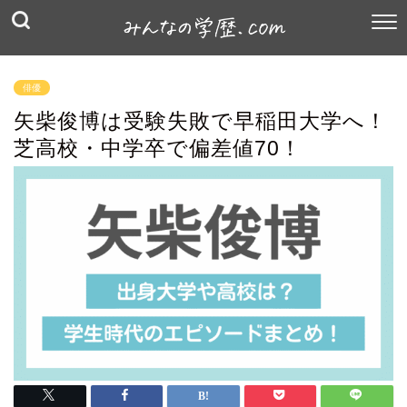
俳優
矢柴俊博は受験失敗で早稲田大学へ！
芝高校・中学卒で偏差値70！