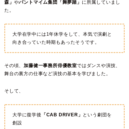
森」
や
パントマイム集団「舞夢踏」
に所属していまし
た。
大学在学中には1年休学をして、本気で演劇と
向き合っていた時期もあったそうです。
その頃、
加藤健一事務所俳優教室
ではダンスや演技、
舞台の裏方の仕事など演技の基本を学びました。
そして、
大学に復学後
「CAB DRIVER」
という劇団を
創設