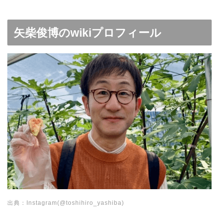
矢柴俊博のwikiプロフィール
出典：Instagram(@toshihiro_yashiba)