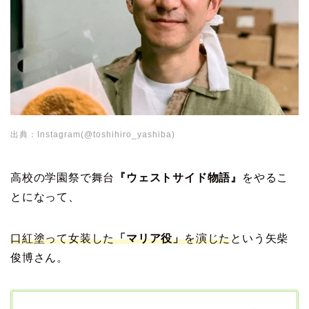
出典：Instagram(@toshihiro_yashiba)
高校の学園祭で舞台
『ウェストサイド物語』
をやるこ
とになって、
口紅塗って女装した
「マリア役」
を演じた
という矢柴
俊博さん。