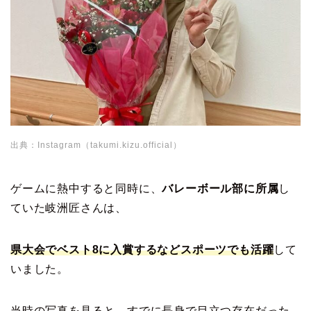
出典：Instagram（takumi.kizu.official）
ゲームに熱中すると同時に、
バレーボール部に所属
し
ていた岐洲匠さんは、
県大会でベスト8に入賞するなどスポーツでも活躍
して
いました。
当時の写真を見ると、すでに長身で目立つ存在だった