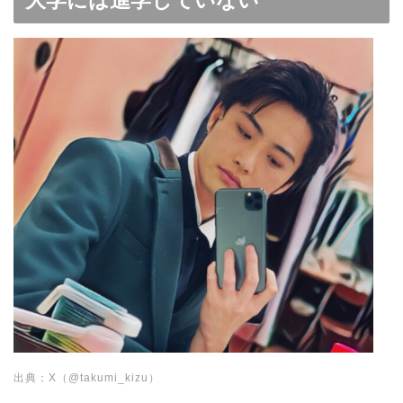
大学には進学していない
出典：X（@takumi_kizu）