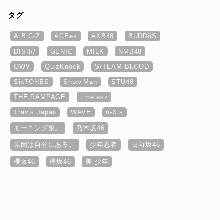
タグ
A.B.C-Z
ACEes
AKB48
BUDDiiS
DISH//
GENIC
M!LK
NMB48
OWV
QuizKnock
S/TEAM BLOOD
SixTONES
Snow Man
STU48
THE RAMPAGE
timelesz
Travis Japan
WAVE
α‐X’s
モーニング娘。
乃木坂46
原因は自分にある。
少年忍者
日向坂46
櫻坂46
欅坂46
美 少年