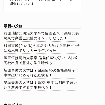
調査しています。
最新の投稿
前原瑞樹は明治大学卒で偏差値70！高校は長
崎東で弁護士志望のインテリだった！
杉田雷麟(らいる)の本名や大学は？高校･中学
は栃木県でサッカー少年だった！
濱正悟は明治大学卒!偏差値62で頭いい!杉並
高校出身で意外な学生時代も！
新原泰佑の大学は？偏差値45の飯能高校卒！
中学はいじめられた経験も！
早坂美海の大学は？高校･中学は都内で頭い
い？意外すぎる学生時代も！
カテゴリー