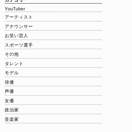
YouTuber
アーティスト
アナウンサー
お笑い芸人
スポーツ選手
その他
タレント
モデル
俳優
声優
女優
政治家
音楽家