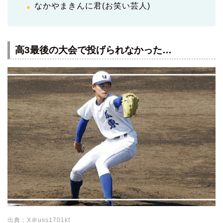
なかやまきんに君(お笑い芸人)
高3最後の大会で投げられなかった…
出典：X＠uss1701kf