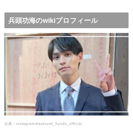
兵頭功海のwikiプロフィール
出典：instagram＠katsumi_hyodo_official