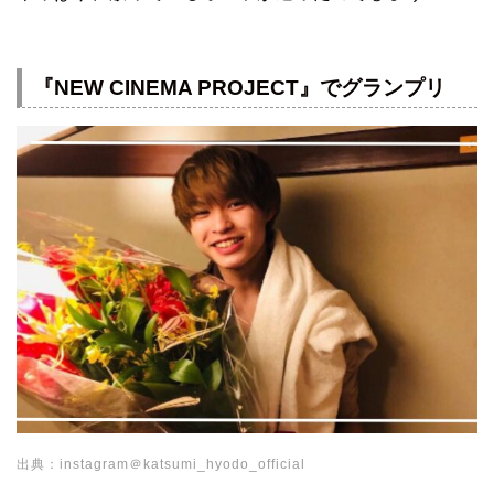
『NEW CINEMA PROJECT』でグランプリ
出典：instagram＠katsumi_hyodo_official