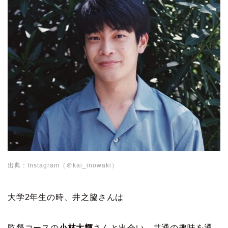
出典：Instagram（＠kai_inowaki）
大学2年生の時、井之脇さんは
監督コースの
小林大輝
さんと出会い、共通の趣味を通