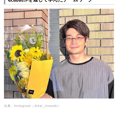
出典：Instagram（＠kai_inowaki）