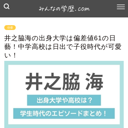
俳優
井之脇海の出身大学は偏差値61の日
藝！中学高校は日出で子役時代が可愛
い！