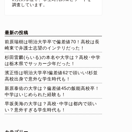
調査しています。
最新の投稿
前原瑞樹は明治大学卒で偏差値70！高校は長
崎東で弁護士志望のインテリだった！
杉田雷麟(らいる)の本名や大学は？高校･中学
は栃木県でサッカー少年だった！
濱正悟は明治大学卒!偏差値62で頭いい!杉並
高校出身で意外な学生時代も！
新原泰佑の大学は？偏差値45の飯能高校卒！
中学はいじめられた経験も！
早坂美海の大学は？高校･中学は都内で頭い
い？意外すぎる学生時代も！
カテゴリー