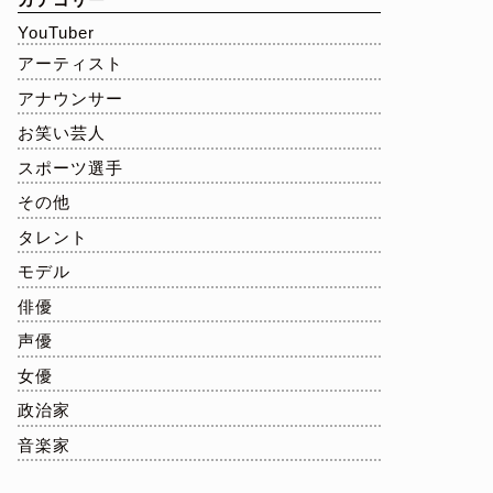
YouTuber
アーティスト
アナウンサー
お笑い芸人
スポーツ選手
その他
タレント
モデル
俳優
声優
女優
政治家
音楽家