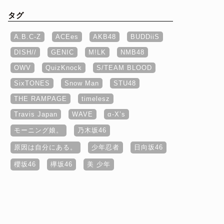
タグ
A.B.C-Z
ACEes
AKB48
BUDDiiS
DISH//
GENIC
M!LK
NMB48
OWV
QuizKnock
S/TEAM BLOOD
SixTONES
Snow Man
STU48
THE RAMPAGE
timelesz
Travis Japan
WAVE
α‐X’s
モーニング娘。
乃木坂46
原因は自分にある。
少年忍者
日向坂46
櫻坂46
欅坂46
美 少年