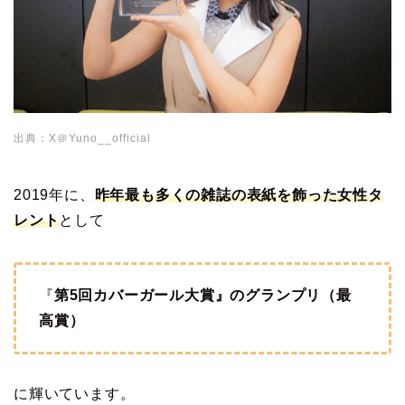
出典：X＠Yuno__official
2019年に、
昨年最も多くの雑誌の表紙を飾った女性タ
レント
として
『
第5回カバーガール大賞』のグランプリ（最
高賞）
に輝いています。