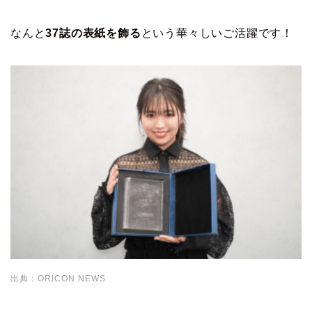
なんと
37誌の表紙を飾る
という華々しいご活躍です！
出典：ORICON NEWS