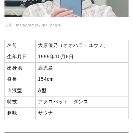
出典：instagram＠yuno_ohara
名前
大原優乃（オオハラ・ユウノ）
生年月日
1999年10月8日
出身地
鹿児島
身長
154cm
血液型
A型
特技
アクロバット ダンス
趣味
サウナ