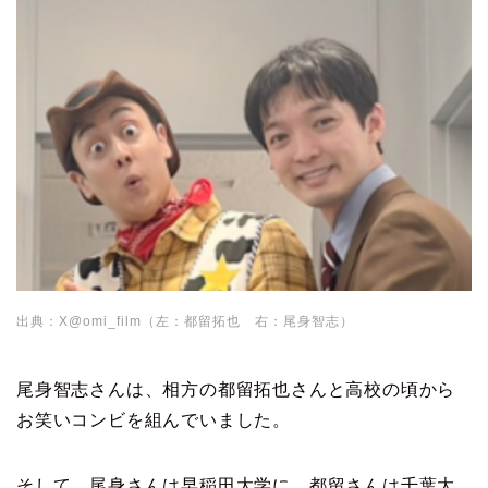
出典：X@omi_film（左：都留拓也 右：尾身智志）
尾身智志さんは、相方の都留拓也さんと高校の頃から
お笑いコンビを組んでいました。
そして、尾身さんは早稲田大学に、都留さんは千葉大