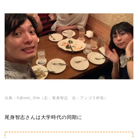
出典：X@omi_film（左：尾身智志 右：アンゴラ村長）
尾身智志さんは大学時代の同期に