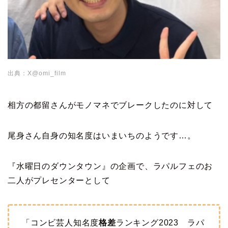
出典：X@omi_film
相方の都留さんがモノマネでブレークしたのに対して
尾身さん自身の知名度はいまいちのようです…。
『水曜日のダウンタウン』の企画で、ラパルフェのお
二人がプレセンターとして
「コンビ芸人知名度
格差
ランキング2023 ラパ