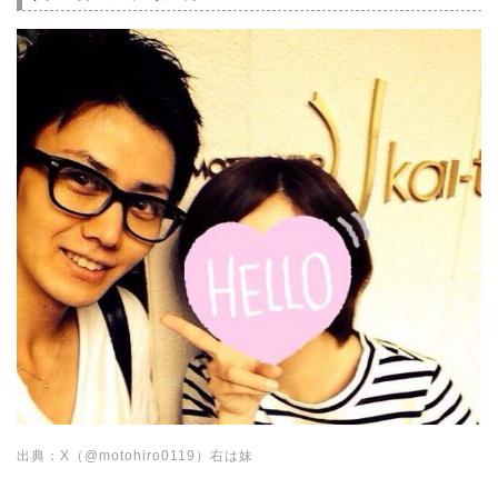
出典：X（@motohiro0119）右は妹