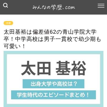
俳優
太田基裕は偏差値62の青山学院大学
卒！中学高校は男子一貫校で幼少期も
可愛い！