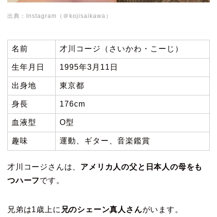
出典：Instagram（＠kojisaikawa）
名前
才川コージ（さいかわ・こーじ）
生年月日
1995年3月11日
出身地
東京都
身長
176cm
血液型
O型
趣味
運動、ギター、音楽鑑賞
才川コージさんは、
アメリカ人の父と日本人の母をも
つハーフ
です。
兄弟は1歳上に
兄のシェーン真人さん
がいます。