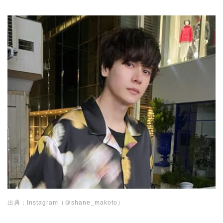
出典：Instagram（＠shane_makoto）