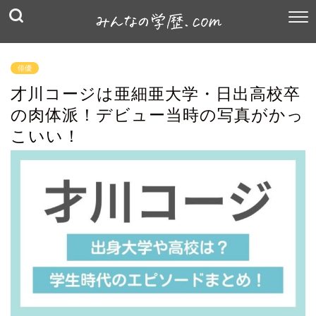
俳優
才川コージは亜細亜大学・日出高校卒
の肉体派！デビュー当時の写真がかっ
こいい！