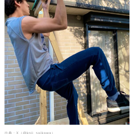
出典：X（@koji_saikawa）