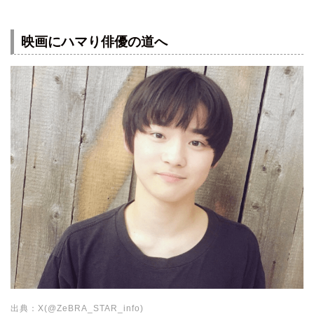
映画にハマり俳優の道へ
出典：X(@ZeBRA_STAR_info)