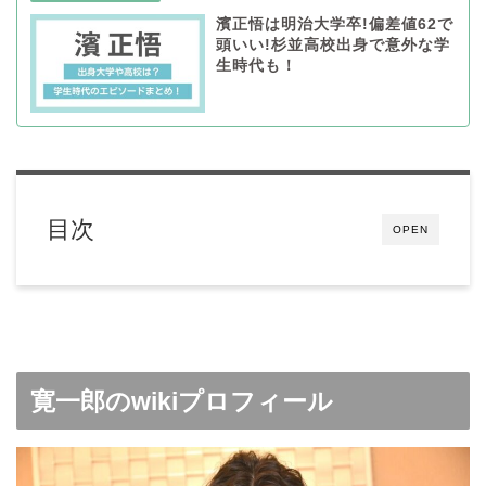
濱正悟は明治大学卒!偏差値62で
頭いい!杉並高校出身で意外な学
生時代も！
目次
OPEN
寛一郎のwikiプロフィール