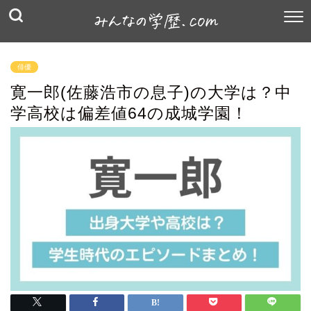
俳優
寛一郎(佐藤浩市の息子)の大学は？中
学高校は偏差値64の成城学園！