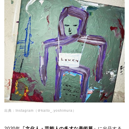
出典：Instagram（＠kaito_.yoshimura）
2020年
「文化人・芸能人の多才な美術展」
に出品する