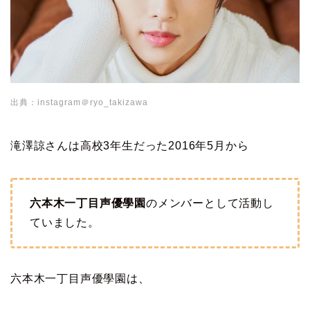
出典：instagram＠ryo_takizawa
滝澤諒さんは高校3年生だった2016年5月から
六本木一丁目声優學園
のメンバーとして活動し
ていました。
六本木一丁目声優學園は、