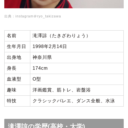
出典：instagram＠ryo_takizawa
名前
滝澤諒（たきざわりょう）
生年月日
1998年2月14日
出身地
神奈川県
身長
174cm
血液型
O型
趣味
洋画鑑賞、筋トレ、岩盤浴
特技
クラシックバレエ、ダンス全般、水泳
滝澤諒の学歴(高校・大学)