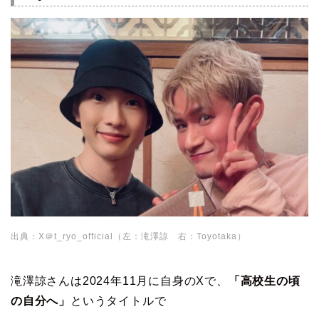
出典：X＠t_ryo_official（左：滝澤諒 右：Toyotaka）
滝澤諒さんは2024年11月に自身のXで、
「高校生の頃
の自分へ」
というタイトルで